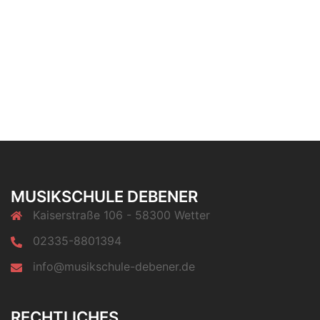
MUSIKSCHULE DEBENER
Kaiserstraße 106 - 58300 Wetter
02335-8801394
info@musikschule-debener.de
RECHTLICHES