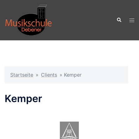
Zum
Inhalt
Suche
springen
Men
ums
Startseite
»
Clients
»
Kemper
Kemper