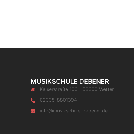
MUSIKSCHULE DEBENER
Kaiserstraße 106 - 58300 Wetter
02335-8801394
info@musikschule-debener.de