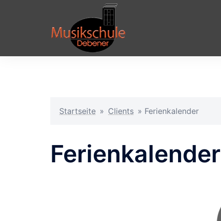
Zum
Inhalt
springen
Startseite
»
Clients
»
Ferienkalender
Ferienkalender