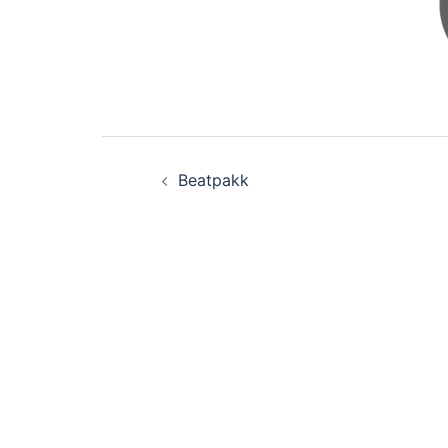
Beitragsnavigati
Beatpakk