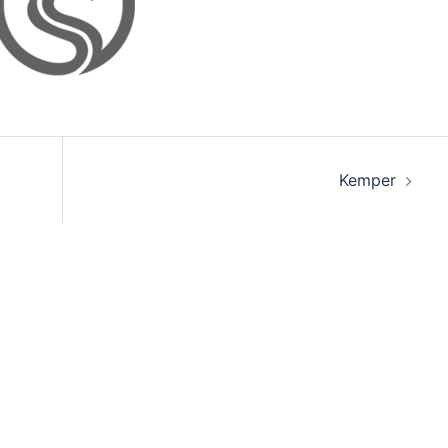
on
Kemper