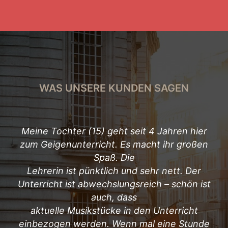
WAS UNSERE KUNDEN SAGEN
Meine Tochter (15) geht seit 4 Jahren hier
Al
uss
zum Geigenunterricht. Es macht ihr großen
ge
r
Spaß. Die
Lehrerin ist pünktlich und sehr nett. Der
a
ein
Unterricht ist abwechslungsreich – schön ist
i
der
auch, dass
aktuelle Musikstücke in den Unterricht
gek
einbezogen werden. Wenn mal eine Stunde