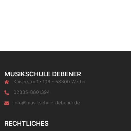
MUSIKSCHULE DEBENER
Kaiserstraße 106 - 58300 Wetter
02335-8801394
info@musikschule-debener.de
RECHTLICHES