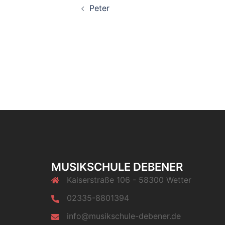
Peter
MUSIKSCHULE DEBENER
Kaiserstraße 106 - 58300 Wetter
02335-8801394
info@musikschule-debener.de