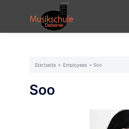
Zum
Inhalt
springen
Startseite
»
Employees
»
Soo
Soo